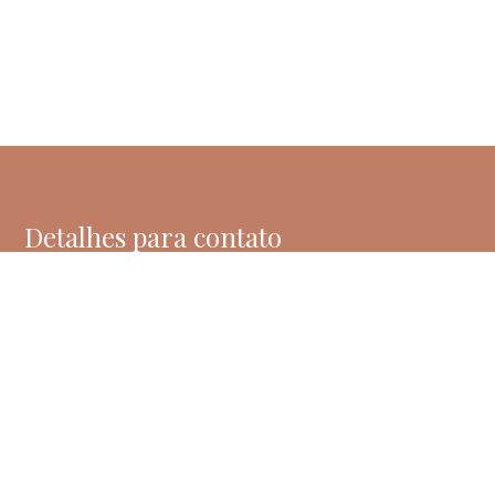
Detalhes para contato
EQUIPE PRISCILLA HIGIENÓPOLIS
WhatsApp
(11) 99207-2571
E-mail
CONTATO@PRISCILLAHIGIENOPOLIS.COM.BR
Entre em Contato
Nome
E-mail