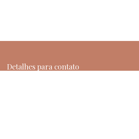
Detalhes para contato
EQUIPE PRISCILLA HIGIENÓPOLIS
WhatsApp
(11) 99207-2571
E-mail
CONTATO@PRISCILLAHIGIENOPOLIS.COM.BR
Entre em Contato
Nome
E-mail