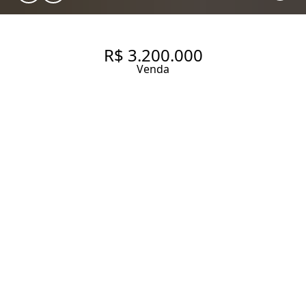
R$ 3.200.000
Venda
APARTAMENTO EM EDIFÍCIO
ICÔNICO COM 220 M², 3
QUARTOS E 1 VAGA EM
HIGIENÓPOLIS.
220 m² Área útil
3 Dormitórios
2 Banheiros
1 Vaga
Entrar em contato