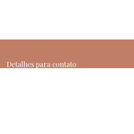
Detalhes para contato
EQUIPE PRISCILLA HIGIENÓPOLIS
WhatsApp
(11) 99207-2571
E-mail
CONTATO@PRISCILLAHIGIENOPOLIS.COM.BR
Entre em Contato
Nome
E-mail