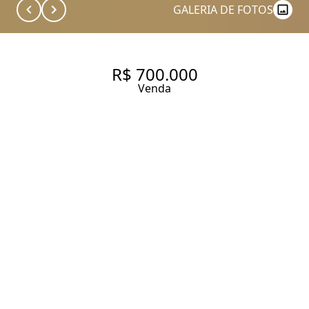
GALERIA DE FOTOS
R$ 700.000
Venda
UM SONHO ENSOLARADO, NA
DIVISA DE HIGIENÓPOLIS E
CONSOLAÇÃO
88.49 m² Área útil
1 Dormitório
1 Banheiro
Entrar em contato
Solicitar visita