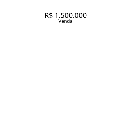
R$ 1.500.000
Venda
APARTAMENTO COM 2
DORMITÓRIOS E 1 VAGA NA
AVENIDA HIGIENÓPOLIS
124 m² Área útil
3 Dormitórios
3 Banheiros
1 Vaga
Entrar em contato
Solicitar visita
Código do Imóvel:
PC140